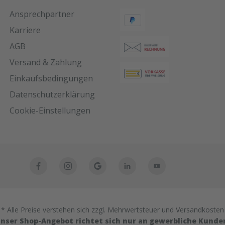
inigen.
Ansprechpartner
 noch
Karriere
en der
AGB
l mit
ls. Achten
Versand & Zahlung
e
Einkaufsbedingungen
n die
Datenschutzerklärung
um die
Cookie-Einstellungen
erung:18
eter
 kühlen
rt bei
en +5°C
rm:600ml
SchwarzA
ung mit
* Alle Preise verstehen sich zzgl. Mehrwertsteuer und Versandkosten
platten in
nser Shop-Angebot richtet sich nur an gewerbliche Kunde