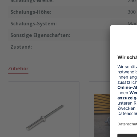
Schalungs-Breite:
250
Schalungs-Höhe:
300
Schalungs-System:
Ma
Sonstige Eigenschaften:
V-N
Zustand:
neu
Zubehör
Produktgalerie überspringen