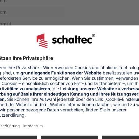
 cm
 cm
mmut
ut