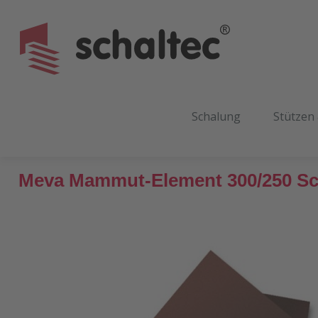
m Hauptinhalt springen
Zur Suche springen
Zur Hauptnavigation springen
Schalung
Stützen
Meva Mammut-Element 300/250 Sch
Bildergalerie überspringen