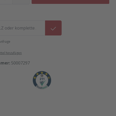
 Anfrage
tel hinzufügen
mmer:
50007297