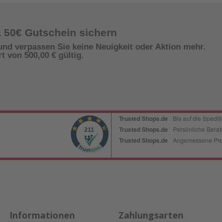
rragende
e
& 50€ Gutschein sichern
erialien,
und verpassen Sie keine Neuigkeit oder Aktion mehr.
 von 500,00 € gültig.
bei
chen
Nuten
bei Stoß-
ingen
itungstem
ethode:
erie- oder
igung:
wendung
Informationen
Zahlungsarten
leaner