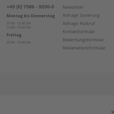
oder Soudal Swipex re
+49 (0) 7586 - 9200-0
Newsletter
Gehärtet kann es nur
mechanisch entfernt
Anfrage: Sanierung
Montag bis Donnerstag
werden.Glätten: Glätt
Anfrage: Rückruf
07:00 - 12:00 Uhr
Fuge mit einem Spate
13:00 - 16:30 Uhr
Hilfe eines Glättmitte
Kontaktformular
Sie darauf, dass kein
Freitag
Bewerbungsformular
Seifenlösung zwische
07:00 - 13:00 Uhr
Fugenkanten und das
Reklamationsformular
Dichtmittel gelangt (
Haftwirkung nicht zu
beeinträchtigen).Lag
Monate bei ungeöffn
Verpackung an einem
und trockenen Lagero
Temperaturen zwisch
und +25 °C. Lieferfo
Folienbeutel, 12
Beutel/KartonFarbe:
bgabe:Nur in Verbind
Bestellung von Ersatz
U