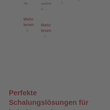
Mehr
Sp...
welche
lesen
lesen
ze
S...
Mehr
lesen
Mehr
lesen
Perfekte
Schalungslösungen für