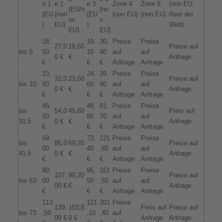
e 1
e 1
e 3
Zone 4
Zone 5
(non EU,
(EU/n
(no
(EU
(non
(EU
(non EU)
(non EU)
Rest der
on
n
)
EU)
)
Welt)
EU)
EU)
18,
19,
30,
Preise
Preise
27,0
18,60
Preise auf
bis 5
50
10
40
auf
auf
0 €
€
Anfrage
€
€
€
Anfrage
Anfrage
23,
24,
39,
Preise
Preise
32,0
23,60
Preise auf
bis 10
50
60
90
auf
auf
0 €
€
Anfrage
€
€
€
Anfrage
Anfrage
45,
48,
81,
Preise
Preise
bis
54,0
45,60
Preis auf
50
80
70
auf
auf
31,5
0 €
€
Anfrage
€
€
€
Anfrage
Anfrage
69,
73,
121
Preise
Preise
bis
86,0
69,20
Preise auf
00
40
,60
auf
auf
41,5
0 €
€
Anfrage
€
€
€
Anfrage
Anfrage
90,
96,
161
Preise
Preise
107,
90,20
Preise auf
bis 63
00
50
,50
auf
auf
00 €
€
Anfrage
€
€
€
Anfrage
Anfrage
113
121
201
Preise
139,
103,8
Preis auf
Preise auf
bis 73
,50
,10
,40
auf
00 €
0 €
Anfrage
Anfrage