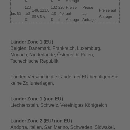
€
€
€
Anfrage
123
132
220
Preise
Preise
149,
123,8
Preise auf
bis 83
,50
,10
,40
auf
auf
00 €
0 €
Anfrage
€
€
€
Anfrage
Anfrage
Länder Zone 1 (EU)
Belgien, Dänemark, Frankreich, Luxemburg,
Monaco, Niederlande, Österreich, Polen,
Tschechische Republik
Für den Versand in die Länder der EU benötigen Sie
keine Zollunterlagen.
Länder Zone 1 (non EU)
Liechtenstein, Schweiz, Vereinigtes Königreich
Länder Zone 2 (EU/ non EU)
Andorra, Italien, San Marino, Schweden, Slowakei,