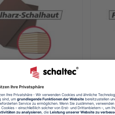
160/60 Schalhaut Phenolharz
MevaDec-