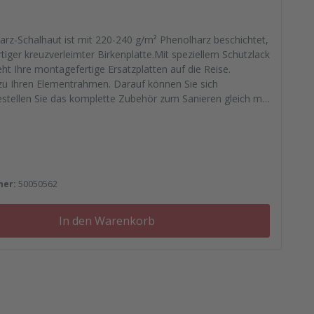
arz-Schalhaut ist mit 220-240 g/m² Phenolharz beschichtet,
iger kreuzverleimter Birkenplatte.Mit speziellem Schutzlack
eht Ihre montagefertige Ersatzplatten auf die Reise.
u Ihren Elementrahmen. Darauf können Sie sich
estellen Sie das komplette Zubehör zum Sanieren gleich mit.
ichtfugenmasse, Nieten, Schrauben, Kunststoffeinsätzen bis
rplättchen.
 Preis:
mer:
50050562
In den Warenkorb