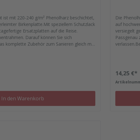
t ist mit 220-240 g/m² Phenolharz beschichtet,
Die Phenolh
rleimter Birkenplatte.Mit speziellem Schutzlack
auf hochwert
agefertige Ersatzplatten auf die Reise.
versiegelt g
mentrahmen. Darauf können Sie sich
Passgenau z
das komplette Zubehör zum Sanieren gleich mit.
verlassen.B
se, Nieten, Schrauben, Kunststoffeinsätzen bis
- Von der D
zu Reparatu
Regulärer
14,25 €*
1
Artikelnum
In den Warenkorb