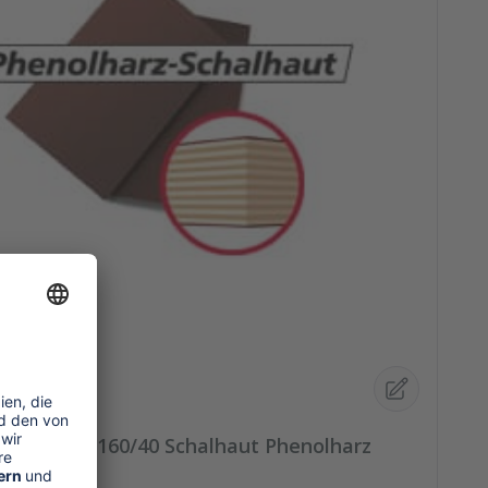
Element 160/40 Schalhaut Phenolharz