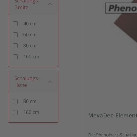
Schalungs-
Breite
40 cm
60 cm
80 cm
160 cm
Schalungs-
Höhe
80 cm
160 cm
MevaDec-Element 
Die Phenolharz-Schalhau