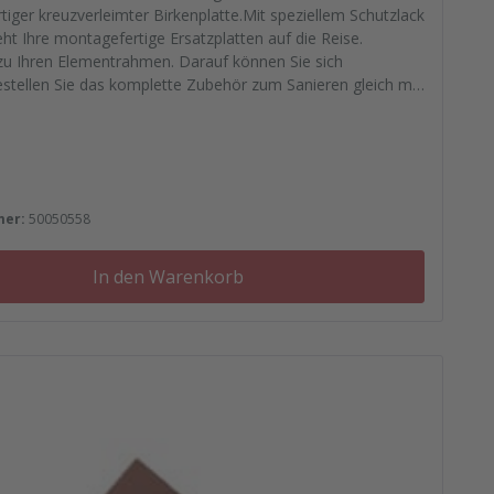
iger kreuzverleimter Birkenplatte.Mit speziellem Schutzlack
eht Ihre montagefertige Ersatzplatten auf die Reise.
u Ihren Elementrahmen. Darauf können Sie sich
estellen Sie das komplette Zubehör zum Sanieren gleich mit.
ichtfugenmasse, Nieten, Schrauben, Kunststoffeinsätzen bis
rplättchen.
 Preis:
mer:
50050558
In den Warenkorb