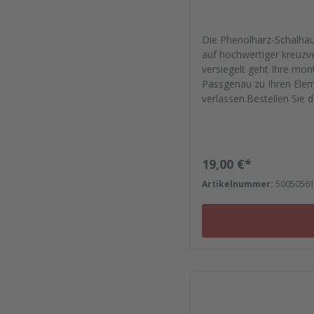
Die Phenolharz-Schalhau
auf hochwertiger kreuzve
versiegelt geht Ihre mont
Passgenau zu Ihren Ele
verlassen.Bestellen Sie 
- Von der Dichtfugenmas
zu Reparaturplättchen.
Regulärer Preis:
19,00 €*
Artikelnummer:
5005056