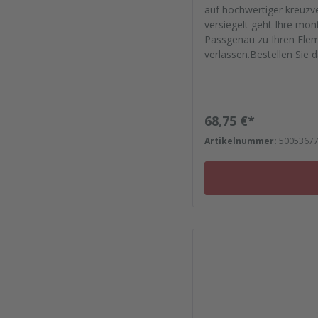
auf hochwertiger kreuzve
versiegelt geht Ihre mont
Passgenau zu Ihren Ele
verlassen.Bestellen Sie 
- Von der Dichtfugenmas
zu Reparaturplättchen.
Regulärer Preis:
68,75 €*
Artikelnummer:
5005367