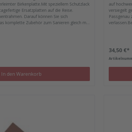
rleimter Birkenplatte.Mit speziellem Schutzlack
auf hochwert
agefertige Ersatzplatten auf die Reise.
versiegelt g
mentrahmen. Darauf können Sie sich
Passgenau z
das komplette Zubehör zum Sanieren gleich mit.
verlassen.B
se, Nieten, Schrauben, Kunststoffeinsätzen bis
- Von der D
zu Reparatu
Regulärer
34,50 €*
7
Artikelnum
In den Warenkorb