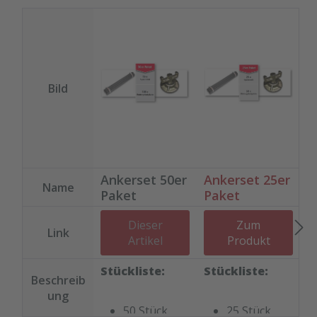
Bild
Ankerset 50er
Ankerset 25er
A
Name
Paket
Paket
1
Dieser
Zum
Link
Artikel
Produkt
Stückliste:
Stückliste:
S
Beschreib
ung
50 Stück
25 Stück