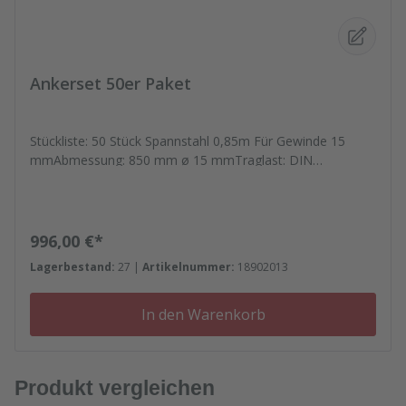
Ankerset 50er Paket
Stückliste: 50 Stück Spannstahl 0,85m Für Gewinde 15
mmAbmessung: 850 mm ø 15 mmTraglast: DIN
18216Bruchlast: 90 kN 100 Stück schaltec
Muttergelenkplatte (quadratisch, geschmiedet, mit
gelenkiger, unverlierbarer Mutter) Für Gewinde DW15Maß:
120x120 mmGebrauchslast: 90kN (DIN 18216)
Regulärer Preis:
996,00 €*
Lagerbestand:
27 |
Artikelnummer:
18902013
In den Warenkorb
Produkt vergleichen