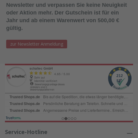
unverlierbar
unverlierbar
Newsletter und verpassen Sie keine Neuigkeit
er Mutter)
er Mutter)
oder Aktion mehr. Der Gutschein ist für ein
Jahr und ab einem Warenwert von 500,00 €
gültig.
Für Gewinde
Für Gewinde
F
DW15
DW15
D
Maß: 120x120
Maß: 120x120
M
zur Newsletter Anmeldung
mm
mm
m
Gebrauchslast:
Gebrauchslast:
G
90kN (DIN
90kN (DIN
9
18216)
18216)
1
Service-Hotline