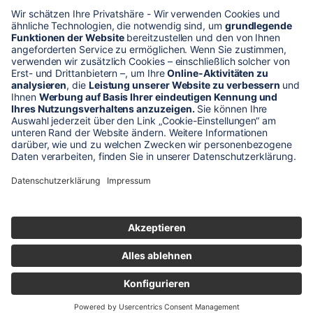
* Alle Preise verstehen sich zzgl. Mehrwertsteuer und Versandkosten
Unser Shop-Angebot richtet sich nur an gewerbliche
Kunden!
** LP = Listenneupreis (netto) des Herstellers
Anfragen und Bestellungen werden persönlich von unseren
Mitarbeitern bearbeitet. Sie erhalten in jedem Fall ein Angebot bzw.
eine Auftragsbestätigung.
Produktabbildungen von Gebrauchtartikeln entsprechen nicht immer
der vorrätigen Ware - sie können ähnliche Produkte zeigen.
© 2026 schaltec GmbH |
Impressum