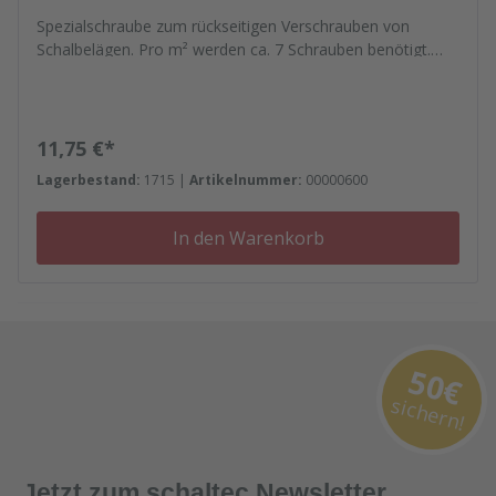
Spezialschraube zum rückseitigen Verschrauben von
Schalbelägen. Pro m² werden ca. 7 Schrauben benötigt.
Diese Schraube ist für folgende Plattenstärken geeignet: -
21 mm Phenolharz- 21 mm Hewa GenII- 23 mm Alkus
Regulärer Preis:
11,75 €*
Lagerbestand:
1715 |
Artikelnummer:
00000600
In den Warenkorb
50€
sichern!
Jetzt zum schaltec Newsletter