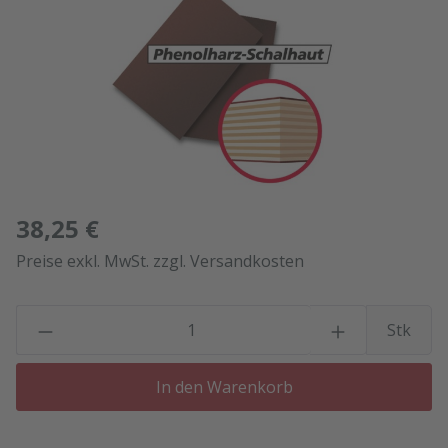
38,25 €
Preise exkl. MwSt. zzgl. Versandkosten
P
Stk
In den Warenkorb