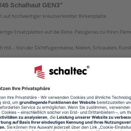
/45 Schalhaut GEN3"
et auf hochwertiger kreuzverleimter Birkenplatte.
ertige Ersatzplatten auf die Reise. Passgenau zu Ihren Ele
h mit. - Von der Dichtfugenmasse, Nieten, Schrauben, Kunst
halhaut
alung