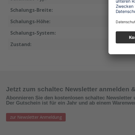
Schalungs-Breite:
45 cm
Schalungs-Höhe:
270 cm
Schalungs-System:
Framax
Zustand:
neu
Jetzt zum schaltec Newsletter anmelden 
Abonnieren Sie den kostenlosen schaltec Newsletter 
Der Gutschein ist für ein Jahr und ab einem Warenwert
zur Newsletter Anmeldung