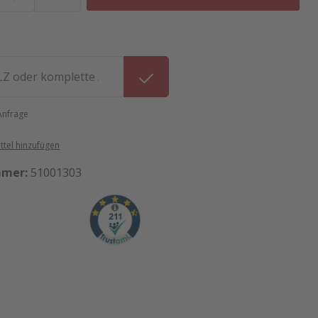
 Anfrage
tel hinzufügen
mmer:
51001303