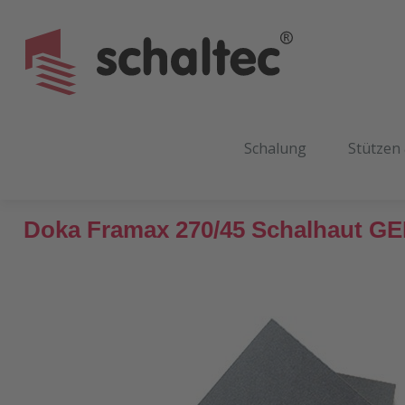
m Hauptinhalt springen
Zur Suche springen
Zur Hauptnavigation springen
Schalung
Stützen
Doka Framax 270/45 Schalhaut G
Bildergalerie überspringen