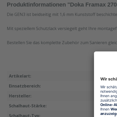
Produktinformationen "Doka Framax 270
Die GEN3 ist beidseitig mit 1,6 mm Kunststoff beschicht
Mit speziellem Schutzlack versiegelt geht Ihre montagef
Bestellen Sie das komplette Zubehör zum Sanieren gleic
Artikelart:
Ersatzsc
Einsatzbereich:
Wandsch
Hersteller:
Doka
Schalhaut-Stärke:
21 mm
Schalhaut-Typ:
GEN3