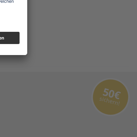
50€
sichern!