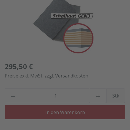
295,50 €
Preise exkl. MwSt. zzgl. Versandkosten
P
Stk
In den Warenkorb