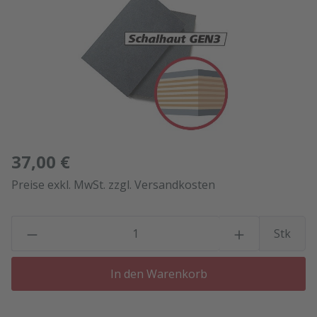
37,00 €
Preise exkl. MwSt. zzgl. Versandkosten
P
Stk
In den Warenkorb