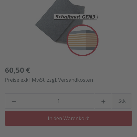
60,50 €
Preise exkl. MwSt. zzgl. Versandkosten
P
Stk
In den Warenkorb