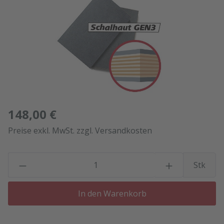
148,00 €
Preise exkl. MwSt. zzgl. Versandkosten
P
Stk
In den Warenkorb