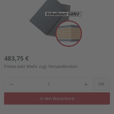
483,75 €
Preise exkl. MwSt. zzgl. Versandkosten
P
Stk
In den Warenkorb