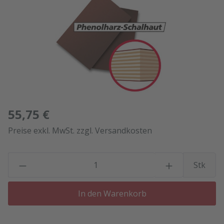
55,75 €
Preise exkl. MwSt. zzgl. Versandkosten
P
Stk
In den Warenkorb