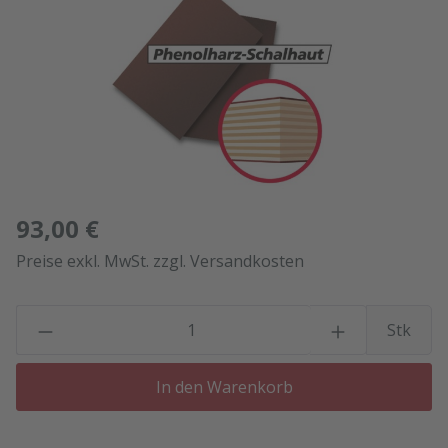
93,00 €
Preise exkl. MwSt. zzgl. Versandkosten
P
Stk
In den Warenkorb