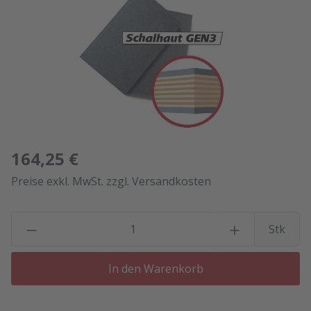
164,25 €
Preise exkl. MwSt. zzgl. Versandkosten
P
Stk
In den Warenkorb