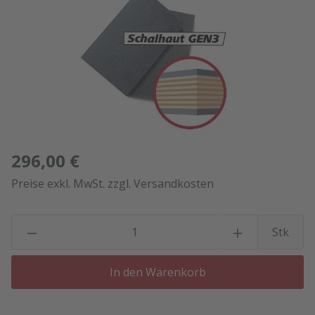
296,00 €
Preise exkl. MwSt. zzgl. Versandkosten
P
Stk
In den Warenkorb