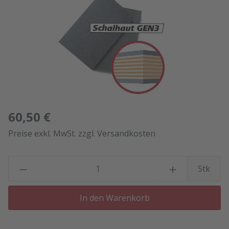
60,50 €
Preise exkl. MwSt. zzgl. Versandkosten
P
Stk
In den Warenkorb