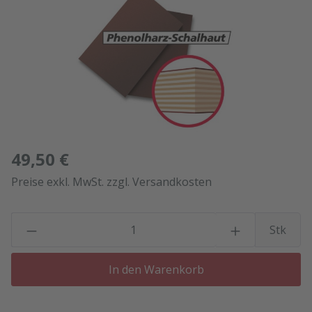
49,50 €
Preise exkl. MwSt. zzgl. Versandkosten
P
Stk
In den Warenkorb