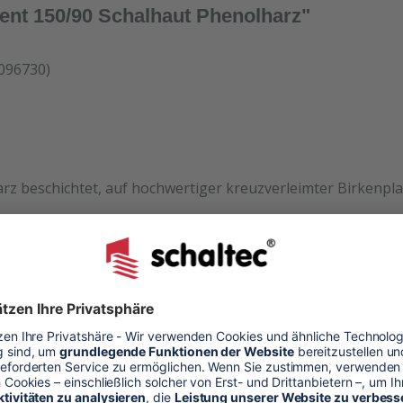
ent 150/90 Schalhaut Phenolharz"
0096730)
rz beschichtet, auf hochwertiger kreuzverleimter Birkenpla
ertige Ersatzplatten auf die Reise. Passgenau zu Ihren Ele
h mit. - Von der Dichtfugenmasse, Nieten, Schrauben, Kunst
halhaut
alung