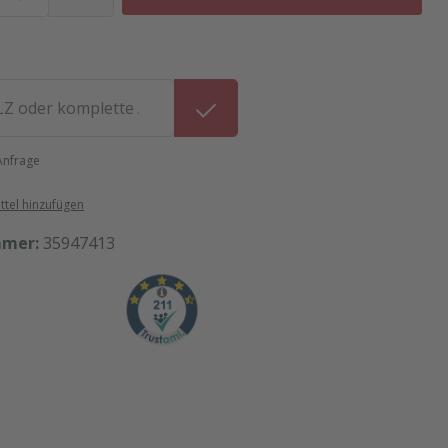
 Anfrage
tel hinzufügen
mmer:
35947413