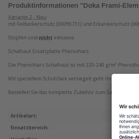
Produktinformationen "Doka Frami-Elem
Variante 2 - Neu
mit Feldankerschutz (00096731) und Eckankerschutz (0
Stopfen sind
nicht
inklusive.
Schalhaut Ersatzplatte Phenolharz.
Die Phenolharz-Schalhaut ist mit 220-240 g/m² Phenolha
Mit speziellem Schutzlack versiegelt geht Ihre montagef
Bestellen Sie das komplette Zubehör zum Sanieren gleic
Artikelart:
Ersatzsc
Einsatzbereich:
Wandsch