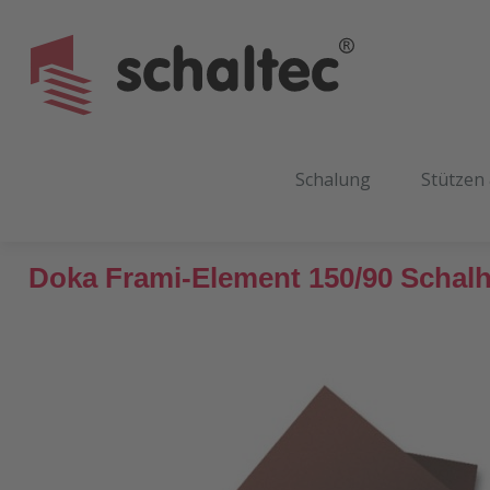
m Hauptinhalt springen
Zur Suche springen
Zur Hauptnavigation springen
Schalung
Stützen
Doka Frami-Element 150/90 Schal
Bildergalerie überspringen