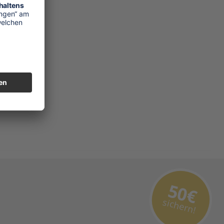
50€
sichern!