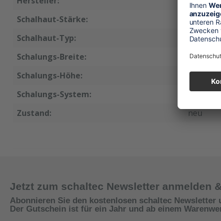
Hersteller:
Doka
Schalhaut-Stärke:
15 mm
Schalhaut-Typ:
Phenolh
Schalungs-Breite:
90 cm
Schalungs-Höhe:
150 cm
Schalungs-System:
Frami
Zustand:
neu
Jetzt zum schaltec Newsletter anmelden 
Abonnieren Sie den kostenlosen schaltec Newsletter 
Der Gutschein ist für ein Jahr und ab einem Warenwert