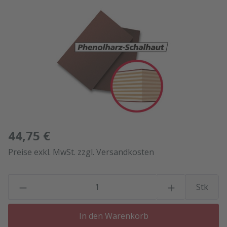
Bildergalerie überspringen
44,75 €
Preise exkl. MwSt. zzgl. Versandkosten
P
Stk
In den Warenkorb