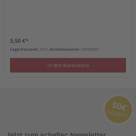
Regulärer Preis:
5,50 €*
Lagerbestand:
210 |
Artikelnummer:
00000865
In den Warenkorb
50€
sichern!
Jetzt zum schaltec Newsletter