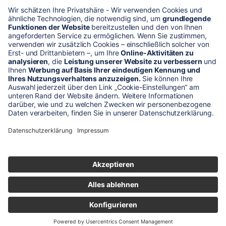
* Alle Preise verstehen sich zzgl. Mehrwertsteuer und Versandkosten
Unser Shop-Angebot richtet sich nur an gewerbliche
Kunden!
** LP = Listenneupreis (netto) des Herstellers
Anfragen und Bestellungen werden persönlich von unseren
Mitarbeitern bearbeitet. Sie erhalten in jedem Fall ein Angebot bzw.
eine Auftragsbestätigung.
Produktabbildungen von Gebrauchtartikeln entsprechen nicht immer
der vorrätigen Ware - sie können ähnliche Produkte zeigen.
© 2026 schaltec GmbH |
Impressum