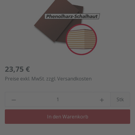
23,75 €
Preise exkl. MwSt. zzgl. Versandkosten
P
Stk
In den Warenkorb