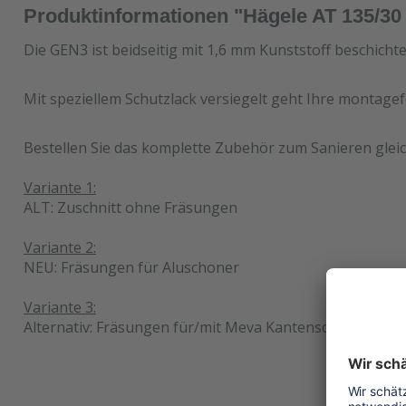
Produktinformationen "Hägele AT 135/3
Die GEN3 ist beidseitig mit 1,6 mm Kunststoff beschicht
Mit speziellem Schutzlack versiegelt geht Ihre montagef
Bestellen Sie das komplette Zubehör zum Sanieren gleic
Variante 1:
ALT: Zuschnitt ohne Fräsungen
Variante 2:
NEU: Fräsungen für Aluschoner
Variante 3:
Alternativ: Fräsungen für/mit Meva Kantenschutz