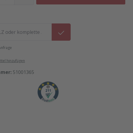
 Anfrage
tel hinzufügen
mmer:
51001365