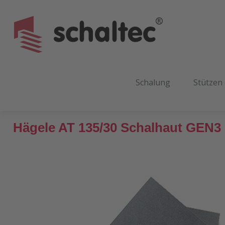
m Hauptinhalt springen
Zur Suche springen
Zur Hauptnavigation springen
Schalung
Stützen
Hägele AT 135/30 Schalhaut GEN3
Bildergalerie überspringen