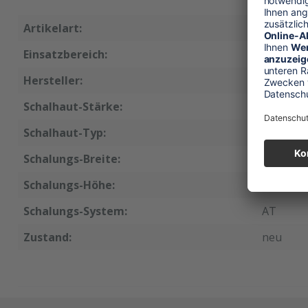
Artikelart:
Ersatzsc
Einsatzbereich:
Wandsch
Hersteller:
Hägele
Schalhaut-Stärke:
15 mm
Schalhaut-Typ:
GEN3
Schalungs-Breite:
30 cm
Schalungs-Höhe:
135 cm
Schalungs-System:
AT
Zustand:
neu