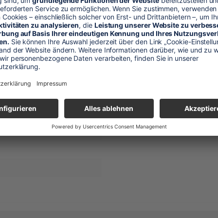
halhaut
alung