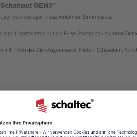
0 Schalhaut GEN3"
et auf hochwertiger kreuzverleimter Birkenplatte.
ertige Ersatzplatten auf die Reise. Passgenau zu Ihren Ele
h mit. - Von der Dichtfugenmasse, Nieten, Schrauben, Kunst