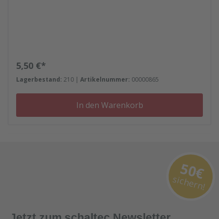
Regulärer Preis:
5,50 €*
Lagerbestand:
210 |
Artikelnummer:
00000865
In den Warenkorb
50€
sichern!
Jetzt zum schaltec Newsletter