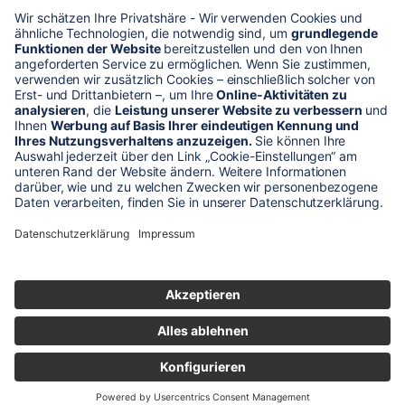
* Alle Preise verstehen sich zzgl. Mehrwertsteuer und Versandkosten
Unser Shop-Angebot richtet sich nur an gewerbliche
Kunden!
** LP = Listenneupreis (netto) des Herstellers
Anfragen und Bestellungen werden persönlich von unseren
Mitarbeitern bearbeitet. Sie erhalten in jedem Fall ein Angebot bzw.
eine Auftragsbestätigung.
Produktabbildungen von Gebrauchtartikeln entsprechen nicht immer
der vorrätigen Ware - sie können ähnliche Produkte zeigen.
© 2026 schaltec GmbH |
Impressum