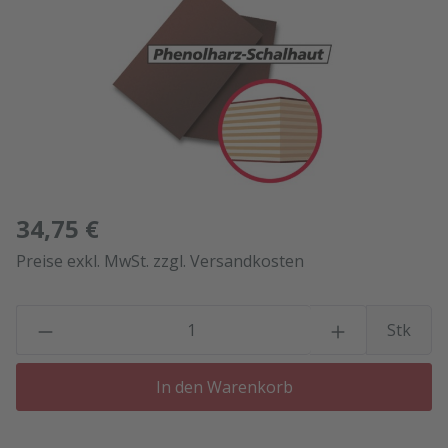
34,75 €
Preise exkl. MwSt. zzgl. Versandkosten
P
Stk
In den Warenkorb