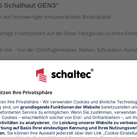
25 Schalhaut GEN3"
et auf hochwertiger kreuzverleimter Birkenplatte.
ertige Ersatzplatten auf die Reise. Passgenau zu Ihren Ele
h mit. - Von der Dichtfugenmasse, Nieten, Schrauben, Kunst
halhaut
alung