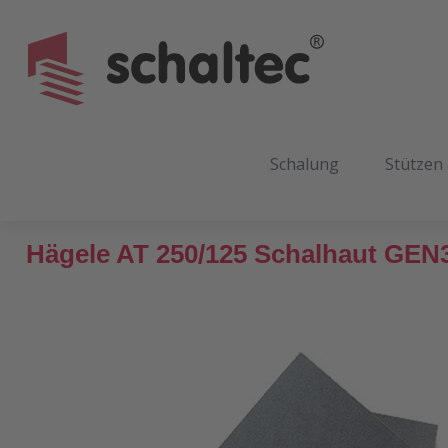
m Hauptinhalt springen
Zur Suche springen
Zur Hauptnavigation springen
Schalung
Stützen
Hägele AT 250/125 Schalhaut GEN
Bildergalerie überspringen