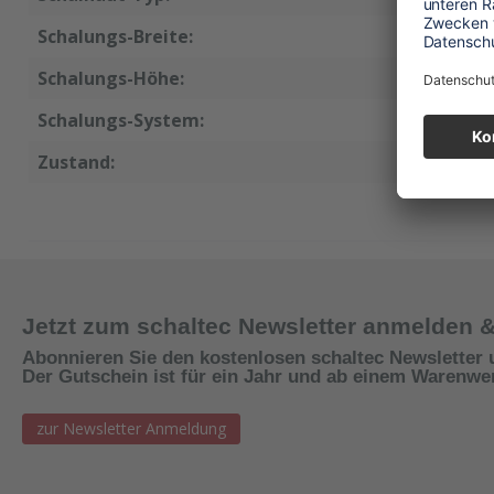
Schalungs-Breite:
125 cm
Schalungs-Höhe:
250 cm
Schalungs-System:
AT
Zustand:
neu
Jetzt zum schaltec Newsletter anmelden 
Abonnieren Sie den kostenlosen schaltec Newsletter 
Der Gutschein ist für ein Jahr und ab einem Warenwert
zur Newsletter Anmeldung