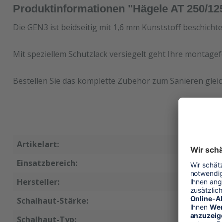
Produktinformationen "Hägele AT 250/1
Die GEN3 ist beidseitig mit 1,6 mm Kunststoff beschicht
Mit speziellem Schutzlack versiegelt geht Ihre montagef
Bestellen Sie das komplette Zubehör zum Sanieren gleic
Artikelart:
Ersatzsc
Einsatzbereich:
Wandsch
Hersteller:
Hägele
Schalhaut-Stärke:
15 mm
Schalhaut-Typ:
GEN3