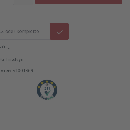
 Anfrage
tel hinzufügen
mmer:
51001369