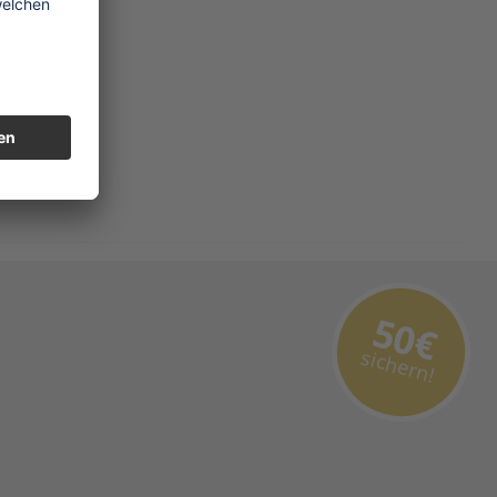
50€
sichern!