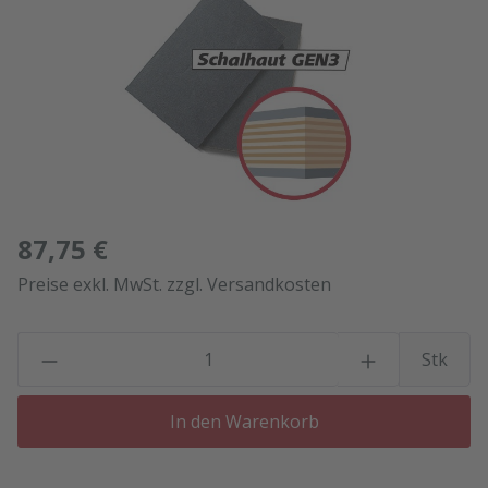
87,75 €
Preise exkl. MwSt. zzgl. Versandkosten
P
Stk
In den Warenkorb