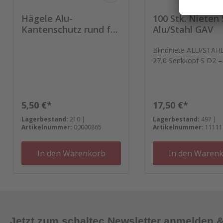
Hägele Alu-
100 Stk. Nieten 
Kantenschutz rund für
Alu/Stahl GAV
15mm Platte Packung
= 100 Stück
Blindniete ALU/STAH
27,0 Senkkopf S D2 =
5L = 27
Regulärer Preis:
Regulärer Preis:
5,50 €*
17,50 €*
Lagerbestand:
210 |
Lagerbestand:
497 |
Artikelnummer:
00000865
Artikelnummer:
11111
In den Warenkorb
In den Waren
Jetzt zum schaltec Newsletter anmelden 