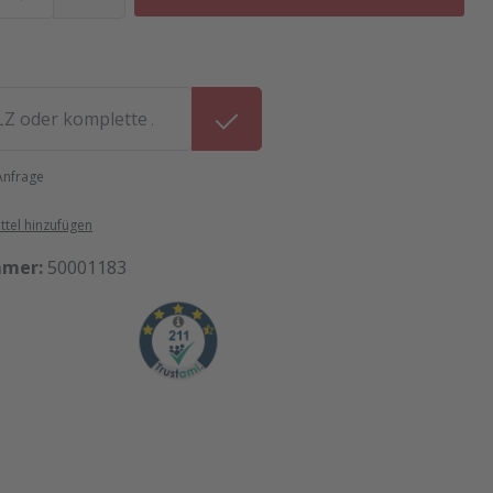
 Anfrage
tel hinzufügen
mmer:
50001183