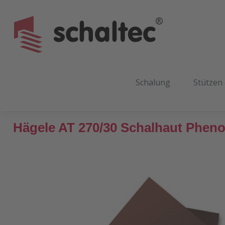
m Hauptinhalt springen
Zur Suche springen
Zur Hauptnavigation springen
Schalung
Stützen
Hägele AT 270/30 Schalhaut Pheno
Bildergalerie überspringen