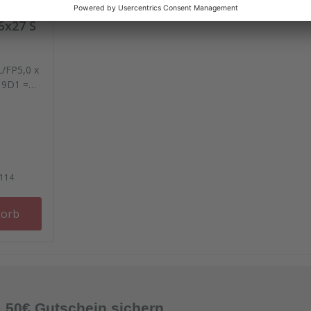
5x27 S
L/FP5,0 x
 9D1 =
114
korb
& 50€ Gutschein sichern