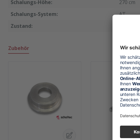
Schalungs-Höhe:
270 cm
Schalungs-System:
AT
Zustand:
neu
Zubehör
Produktgalerie überspringen