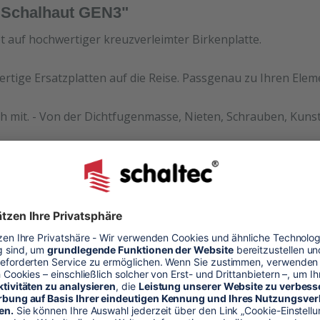
0 Schalhaut GEN3"
et auf hochwertiger kreuzverleimter Birkenplatte.
ertige Ersatzplatten auf die Reise. Passgenau zu Ihren Ele
h mit. - Von der Dichtfugenmasse, Nieten, Schrauben, Kunst
halhaut
alung