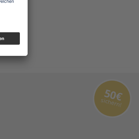
50€
sichern!