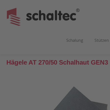
m Hauptinhalt springen
Zur Suche springen
Zur Hauptnavigation springen
Schalung
Stützen
Hägele AT 270/50 Schalhaut GEN3
Bildergalerie überspringen