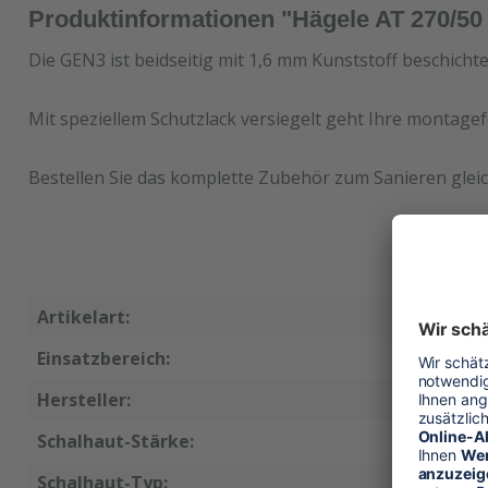
Produktinformationen "Hägele AT 270/5
Die GEN3 ist beidseitig mit 1,6 mm Kunststoff beschicht
Mit speziellem Schutzlack versiegelt geht Ihre montagef
Bestellen Sie das komplette Zubehör zum Sanieren gleic
Artikelart:
Ersatzsc
Einsatzbereich:
Wandsch
Hersteller:
Hägele
Schalhaut-Stärke:
15 mm
Schalhaut-Typ:
GEN3