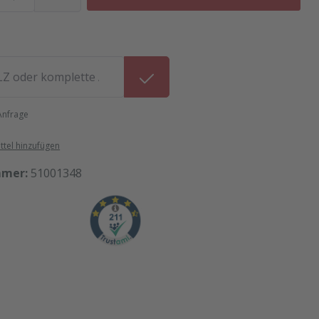
 Anfrage
tel hinzufügen
mmer:
51001348