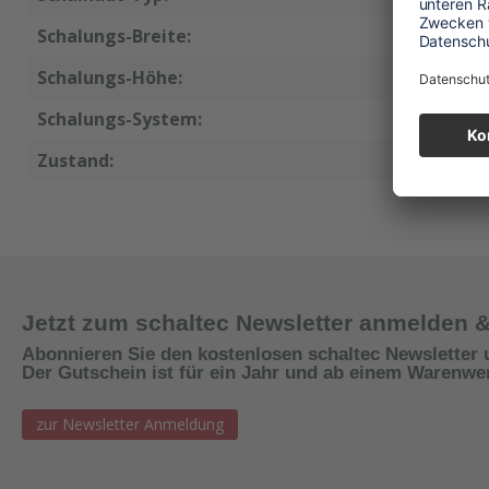
Schalungs-Breite:
50 cm
Schalungs-Höhe:
270 cm
Schalungs-System:
AT
Zustand:
neu
Jetzt zum schaltec Newsletter anmelden 
Abonnieren Sie den kostenlosen schaltec Newsletter 
Der Gutschein ist für ein Jahr und ab einem Warenwert
zur Newsletter Anmeldung