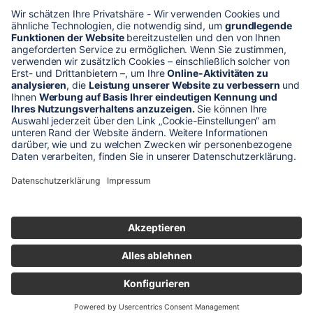
* Alle Preise verstehen sich zzgl. Mehrwertsteuer und Versandkosten
Unser Shop-Angebot richtet sich nur an gewerbliche
Kunden!
** LP = Listenneupreis (netto) des Herstellers
Anfragen und Bestellungen werden persönlich von unseren
Mitarbeitern bearbeitet. Sie erhalten in jedem Fall ein Angebot bzw.
eine Auftragsbestätigung.
Produktabbildungen von Gebrauchtartikeln entsprechen nicht immer
der vorrätigen Ware - sie können ähnliche Produkte zeigen.
© 2026 schaltec GmbH |
Impressum