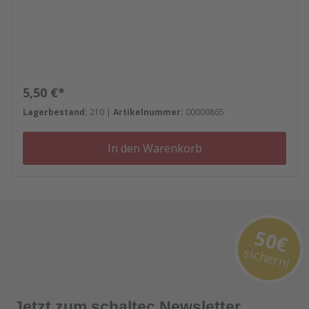
Regulärer Preis:
5,50 €*
Lagerbestand:
210 |
Artikelnummer:
00000865
In den Warenkorb
50€
sichern!
Jetzt zum schaltec Newsletter