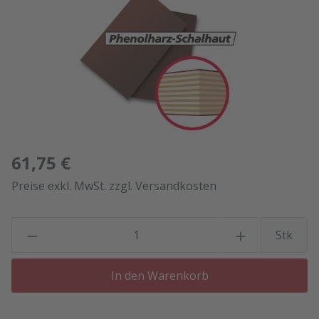
61,75 €
Preise exkl. MwSt. zzgl. Versandkosten
P
Stk
In den Warenkorb