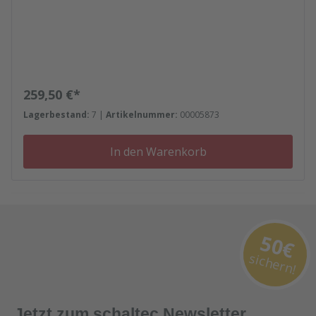
Regulärer Preis:
259,50 €*
Lagerbestand:
7 |
Artikelnummer:
00005873
In den Warenkorb
50€
sichern!
Jetzt zum schaltec Newsletter