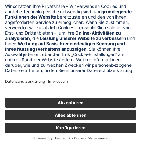
* Alle Preise verstehen sich zzgl. Mehrwertsteuer und Versandkosten
Unser Shop-Angebot richtet sich nur an gewerbliche
Kunden!
** LP = Listenneupreis (netto) des Herstellers
Anfragen und Bestellungen werden persönlich von unseren
Mitarbeitern bearbeitet. Sie erhalten in jedem Fall ein Angebot bzw.
eine Auftragsbestätigung.
Produktabbildungen von Gebrauchtartikeln entsprechen nicht immer
der vorrätigen Ware - sie können ähnliche Produkte zeigen.
© 2026 schaltec GmbH |
Impressum