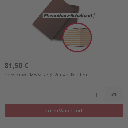
81,50 €
Preise exkl. MwSt. zzgl. Versandkosten
P
Stk
In den Warenkorb