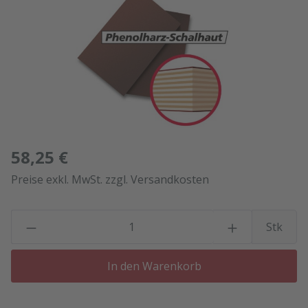
58,25 €
Preise exkl. MwSt. zzgl. Versandkosten
P
Stk
In den Warenkorb