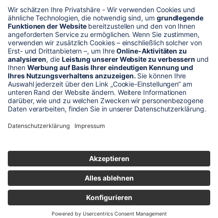
* Alle Preise verstehen sich zzgl. Mehrwertsteuer und Versandkosten
Unser Shop-Angebot richtet sich nur an gewerbliche
Kunden!
** LP = Listenneupreis (netto) des Herstellers
Anfragen und Bestellungen werden persönlich von unseren
Mitarbeitern bearbeitet. Sie erhalten in jedem Fall ein Angebot bzw.
eine Auftragsbestätigung.
Produktabbildungen von Gebrauchtartikeln entsprechen nicht immer
der vorrätigen Ware - sie können ähnliche Produkte zeigen.
© 2026 schaltec GmbH |
Impressum