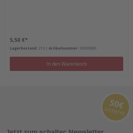
Regulärer Preis:
5,50 €*
Lagerbestand:
210 |
Artikelnummer:
00000865
In den Warenkorb
50€
sichern!
Jetzt zum schaltec Newsletter