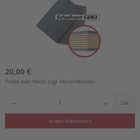
20,00 €
Preise exkl. MwSt. zzgl. Versandkosten
P
Stk
In den Warenkorb