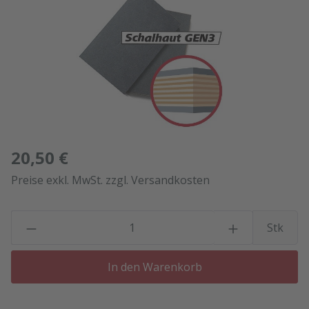
20,50 €
Preise exkl. MwSt. zzgl. Versandkosten
P
Stk
In den Warenkorb