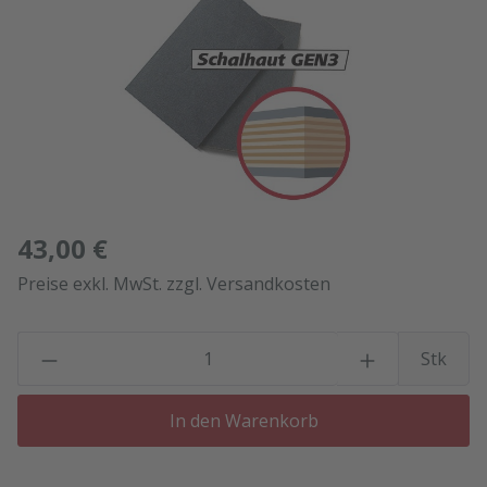
43,00 €
Preise exkl. MwSt. zzgl. Versandkosten
P
Stk
In den Warenkorb