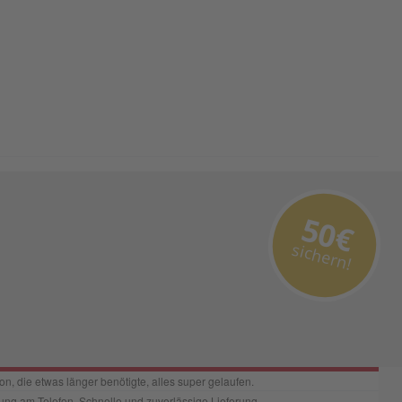
50€
sichern!