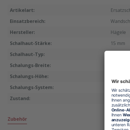
Artikelart:
Ersatzsc
Einsatzbereich:
Wandsch
Hersteller:
Hägele
Schalhaut-Stärke:
15 mm
Schalhaut-Typ:
Phenolh
Schalungs-Breite:
50 cm
Schalungs-Höhe:
250 cm
Schalungs-System:
SL
Zustand:
neu
Zubehör
Produktgalerie überspringen