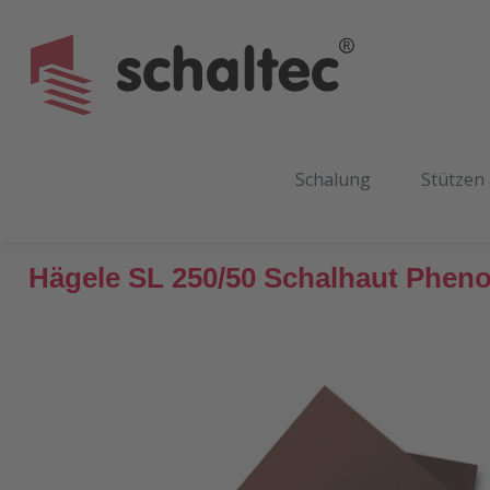
m Hauptinhalt springen
Zur Suche springen
Zur Hauptnavigation springen
Schalung
Stützen
Hägele SL 250/50 Schalhaut Pheno
Bildergalerie überspringen