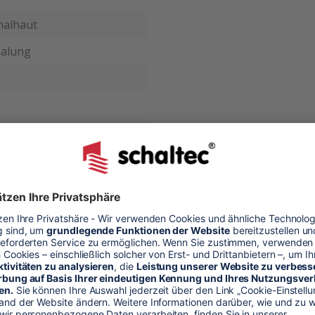
halhaut
alung
arz