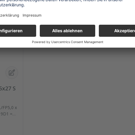
5x27 S
L/FP5,0 x
 9D1 =