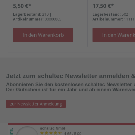
Regulärer Preis:
Regulärer Preis:
5,50 €*
17,50 €*
Lagerbestand:
210 |
Lagerbestand:
502 |
Artikelnummer:
00000865
Artikelnummer:
11111
In den Warenkorb
In den Waren
Jetzt zum schaltec Newsletter anmelden 
Abonnieren Sie den kostenlosen schaltec Newsletter 
Der Gutschein ist für ein Jahr und ab einem Warenwert
zur Newsletter Anmeldung