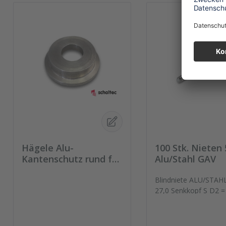
Hägele Alu-
100 Stk. Nieten 
Kantenschutz rund für
Alu/Stahl GAV
15mm Platte Packung
= 100 Stück
Blindniete ALU/STAH
27,0 Senkkopf S D2 =
5L = 27