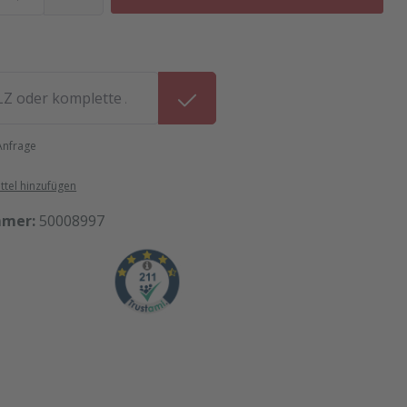
 Anfrage
tel hinzufügen
mmer:
50008997