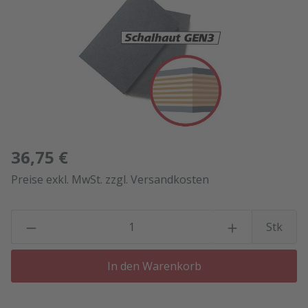
36,75 €
Preise exkl. MwSt. zzgl. Versandkosten
P
Stk
In den Warenkorb