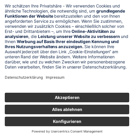
* Alle Preise verstehen sich zzgl. Mehrwertsteuer und Versandkosten
Unser Shop-Angebot richtet sich nur an gewerbliche
Kunden!
** LP = Listenneupreis (netto) des Herstellers
Anfragen und Bestellungen werden persönlich von unseren
Mitarbeitern bearbeitet. Sie erhalten in jedem Fall ein Angebot bzw.
eine Auftragsbestätigung.
Produktabbildungen von Gebrauchtartikeln entsprechen nicht immer
der vorrätigen Ware - sie können ähnliche Produkte zeigen.
© 2026 schaltec GmbH |
Impressum