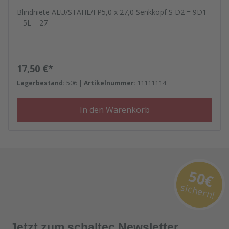
Blindniete ALU/STAHL/FP5,0 x 27,0 Senkkopf S D2 = 9D1
= 5L = 27
Regulärer Preis:
17,50 €*
Lagerbestand:
506 |
Artikelnummer:
11111114
In den Warenkorb
50€
sichern!
Jetzt zum schaltec Newsletter