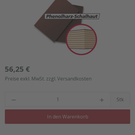
56,25 €
Preise exkl. MwSt. zzgl. Versandkosten
P
Stk
In den Warenkorb