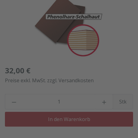
32,00 €
Preise exkl. MwSt. zzgl. Versandkosten
P
Stk
In den Warenkorb