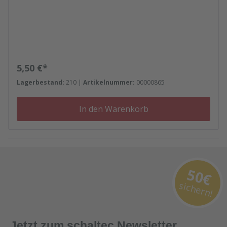
Regulärer Preis:
5,50 €*
Lagerbestand:
210 |
Artikelnummer:
00000865
In den Warenkorb
50€
sichern!
Jetzt zum schaltec Newsletter