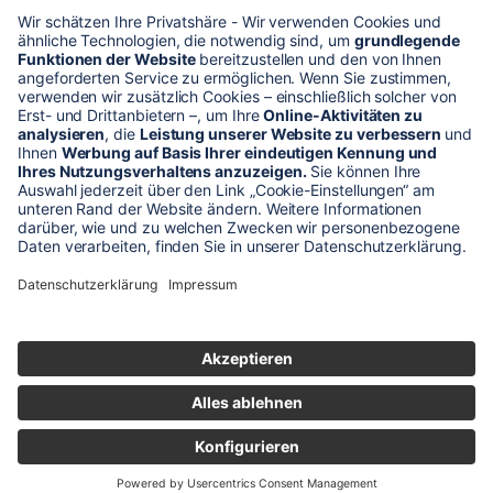
* Alle Preise verstehen sich zzgl. Mehrwertsteuer und Versandkosten
Unser Shop-Angebot richtet sich nur an gewerbliche
Kunden!
** LP = Listenneupreis (netto) des Herstellers
Anfragen und Bestellungen werden persönlich von unseren
Mitarbeitern bearbeitet. Sie erhalten in jedem Fall ein Angebot bzw.
eine Auftragsbestätigung.
Produktabbildungen von Gebrauchtartikeln entsprechen nicht immer
der vorrätigen Ware - sie können ähnliche Produkte zeigen.
© 2026 schaltec GmbH |
Impressum