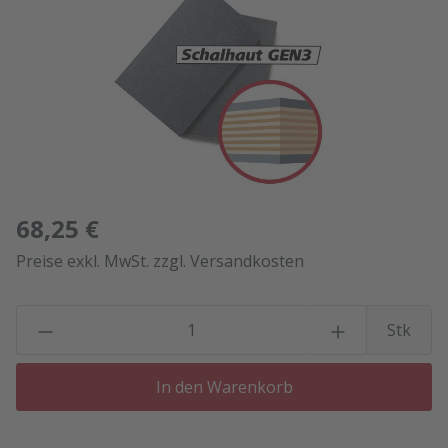
68,25 €
Preise exkl. MwSt. zzgl. Versandkosten
P
Stk
In den Warenkorb