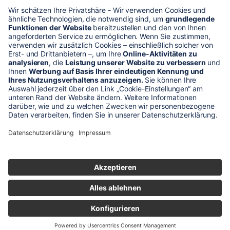
* Alle Preise verstehen sich zzgl. Mehrwertsteuer und Versandkosten
Unser Shop-Angebot richtet sich nur an gewerbliche
Kunden!
** LP = Listenneupreis (netto) des Herstellers
Anfragen und Bestellungen werden persönlich von unseren
Mitarbeitern bearbeitet. Sie erhalten in jedem Fall ein Angebot bzw.
eine Auftragsbestätigung.
Produktabbildungen von Gebrauchtartikeln entsprechen nicht immer
der vorrätigen Ware - sie können ähnliche Produkte zeigen.
© 2026 schaltec GmbH |
Impressum