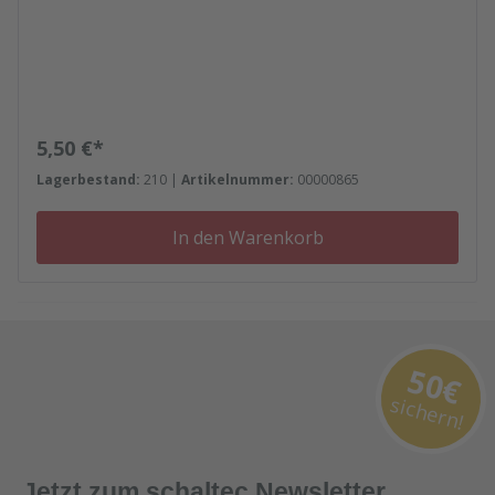
Regulärer Preis:
5,50 €*
Lagerbestand:
210 |
Artikelnummer:
00000865
In den Warenkorb
50€
sichern!
Jetzt zum schaltec Newsletter