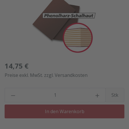
14,75 €
Preise exkl. MwSt. zzgl. Versandkosten
P
Stk
In den Warenkorb