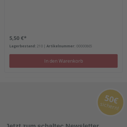
Regulärer Preis:
5,50 €*
Lagerbestand:
210 |
Artikelnummer:
00000865
In den Warenkorb
50€
sichern!
Jetzt zum schaltec Newsletter