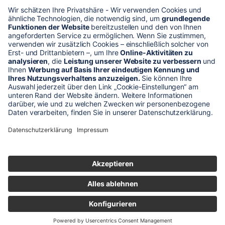
* Alle Preise verstehen sich zzgl. Mehrwertsteuer und Versandkosten
Unser Shop-Angebot richtet sich nur an gewerbliche
Kunden!
** LP = Listenneupreis (netto) des Herstellers
Anfragen und Bestellungen werden persönlich von unseren
Mitarbeitern bearbeitet. Sie erhalten in jedem Fall ein Angebot bzw.
eine Auftragsbestätigung.
Produktabbildungen von Gebrauchtartikeln entsprechen nicht immer
der vorrätigen Ware - sie können ähnliche Produkte zeigen.
© 2026 schaltec GmbH |
Impressum