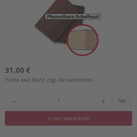
31,00 €
Preise exkl. MwSt. zzgl. Versandkosten
P
Stk
In den Warenkorb