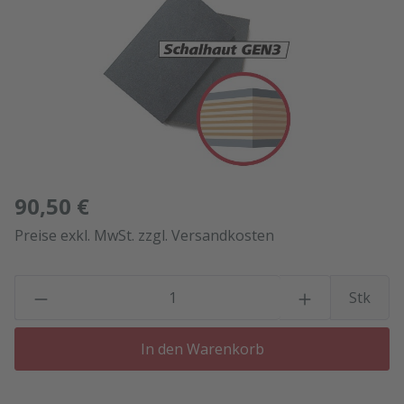
90,50 €
Preise exkl. MwSt. zzgl. Versandkosten
P
Stk
In den Warenkorb