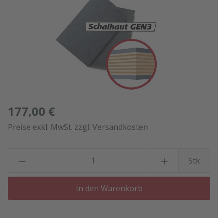
177,00 €
Preise exkl. MwSt. zzgl. Versandkosten
P
Stk
In den Warenkorb