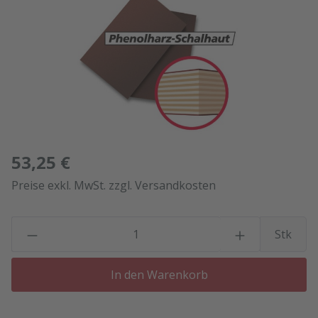
53,25 €
Preise exkl. MwSt. zzgl. Versandkosten
P
Stk
In den Warenkorb