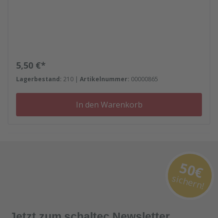
Regulärer Preis:
5,50 €*
Lagerbestand:
210 |
Artikelnummer:
00000865
In den Warenkorb
50€
sichern!
Jetzt zum schaltec Newsletter