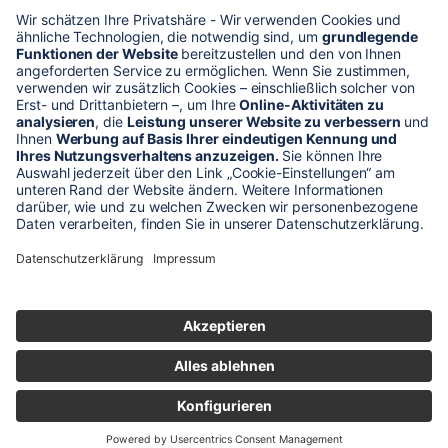
* Alle Preise verstehen sich zzgl. Mehrwertsteuer und Versandkosten
Unser Shop-Angebot richtet sich nur an gewerbliche
Kunden!
** LP = Listenneupreis (netto) des Herstellers
Anfragen und Bestellungen werden persönlich von unseren
Mitarbeitern bearbeitet. Sie erhalten in jedem Fall ein Angebot bzw.
eine Auftragsbestätigung.
Produktabbildungen von Gebrauchtartikeln entsprechen nicht immer
der vorrätigen Ware - sie können ähnliche Produkte zeigen.
© 2026 schaltec GmbH |
Impressum