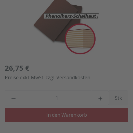
26,75 €
Preise exkl. MwSt. zzgl. Versandkosten
P
Stk
In den Warenkorb