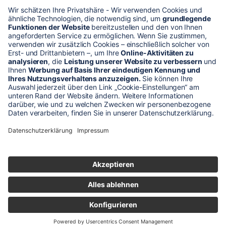
* Alle Preise verstehen sich zzgl. Mehrwertsteuer und Versandkosten
Unser Shop-Angebot richtet sich nur an gewerbliche
Kunden!
** LP = Listenneupreis (netto) des Herstellers
Anfragen und Bestellungen werden persönlich von unseren
Mitarbeitern bearbeitet. Sie erhalten in jedem Fall ein Angebot bzw.
eine Auftragsbestätigung.
Produktabbildungen von Gebrauchtartikeln entsprechen nicht immer
der vorrätigen Ware - sie können ähnliche Produkte zeigen.
© 2026 schaltec GmbH |
Impressum