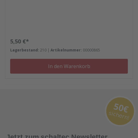
Regulärer Preis:
5,50 €*
Lagerbestand:
210 |
Artikelnummer:
00000865
In den Warenkorb
50€
sichern!
Jetzt zum schaltec Newsletter