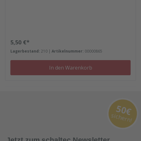
Regulärer Preis:
5,50 €*
Lagerbestand:
210 |
Artikelnummer:
00000865
In den Warenkorb
50€
sichern!
Jetzt zum schaltec Newsletter