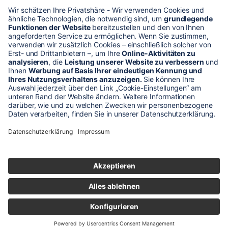
* Alle Preise verstehen sich zzgl. Mehrwertsteuer und Versandkosten
Unser Shop-Angebot richtet sich nur an gewerbliche
Kunden!
** LP = Listenneupreis (netto) des Herstellers
Anfragen und Bestellungen werden persönlich von unseren
Mitarbeitern bearbeitet. Sie erhalten in jedem Fall ein Angebot bzw.
eine Auftragsbestätigung.
Produktabbildungen von Gebrauchtartikeln entsprechen nicht immer
der vorrätigen Ware - sie können ähnliche Produkte zeigen.
© 2026 schaltec GmbH |
Impressum