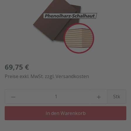
69,75 €
Preise exkl. MwSt. zzgl. Versandkosten
P
Stk
In den Warenkorb