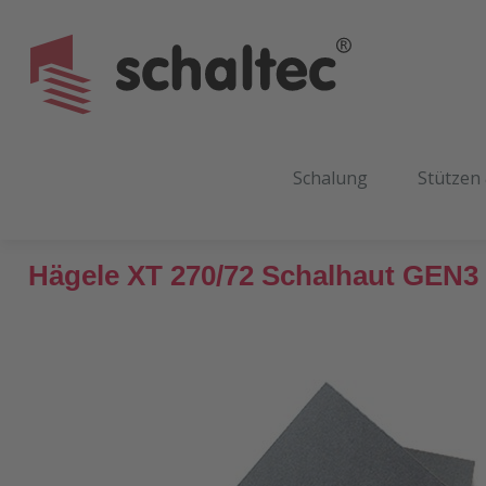
m Hauptinhalt springen
Zur Suche springen
Zur Hauptnavigation springen
Schalung
Stützen
Hägele XT 270/72 Schalhaut GEN3
Bildergalerie überspringen