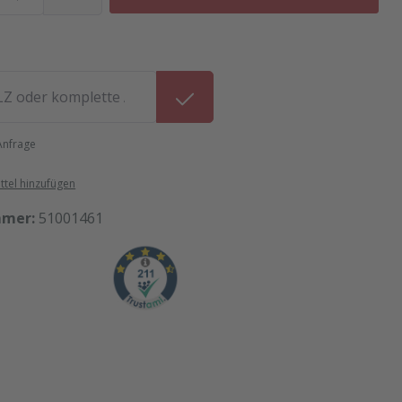
 Anfrage
tel hinzufügen
mmer:
51001461