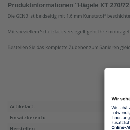
Produktinformationen "Hägele XT 270/7
Die GEN3 ist beidseitig mit 1,6 mm Kunststoff beschicht
Mit speziellem Schutzlack versiegelt geht Ihre montagef
Bestellen Sie das komplette Zubehör zum Sanieren gleic
Artikelart:
Ersatzsc
Einsatzbereich:
Wandsch
Hersteller:
Hägele