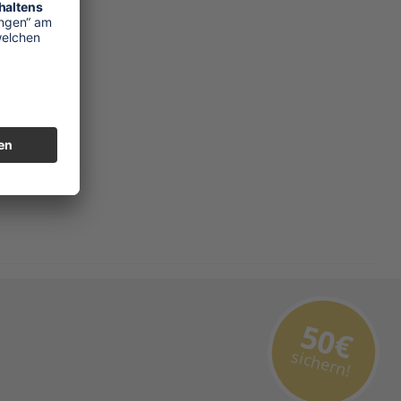
50€
sichern!