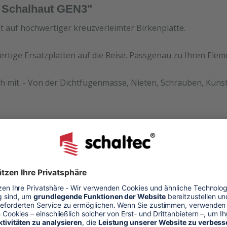
2 Schalhaut GEN3"
et auf hochwertiger kreuzverleimter Birkenplatte.
ertige Ersatzplatten auf die Reise. Passgenau zu Ihren Ele
h mit. - Von der Dichtfugenmasse, Nieten, Schrauben, Kunst
halhaut
alung