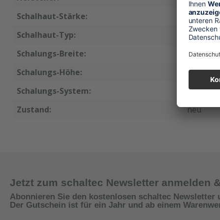
Schalhaut-Stärke:
15 mm
Schalhaut-Typ:
GEN3
Schalungs-Breite:
72 cm
Schalungs-Höhe:
270 cm
Schalungs-System:
XT
Zustand:
neu
Jetzt zum schaltec Newsletter anmelden 
Abonnieren Sie den kostenlosen schaltec Newsletter 
Der Gutschein ist für ein Jahr und ab einem Warenwert