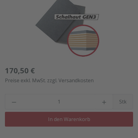
170,50 €
Preise exkl. MwSt. zzgl. Versandkosten
P
Stk
In den Warenkorb