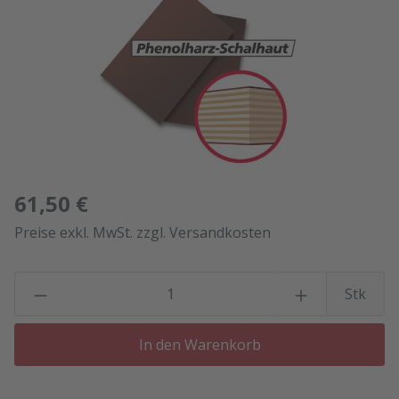
61,50 €
Preise exkl. MwSt. zzgl. Versandkosten
P
Stk
In den Warenkorb