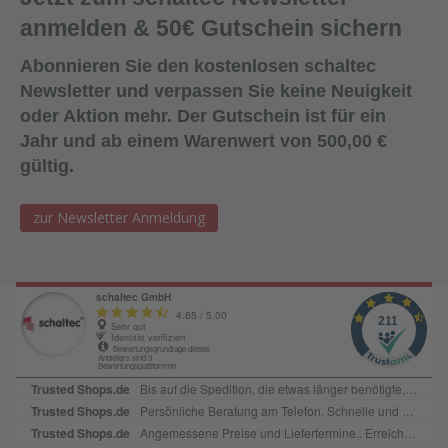
Dichtmittel gelangt (um die Haftwirkung nicht zu
anmelden & 50€ Gutschein sichern
beeinträchtigen).Lagerung:18 Monate bei ungeöffneter
Verpackung an einem kühlen und trockenen Lagerort bei
Abonnieren Sie den kostenlosen schaltec
Temperaturen zwischen +5°C und +25
Newsletter und verpassen Sie keine Neuigkeit
°C. Lieferform:600ml Folienbeutel, 12
oder Aktion mehr. Der Gutschein ist für ein
Beutel/KartonFarbe:SchwarzAbgabe:Nur in Verbindung mit
Jahr und ab einem Warenwert von 500,00 €
Bestellung von Ersatzplatten in passender Menge!
gültig.
zur Newsletter Anmeldung