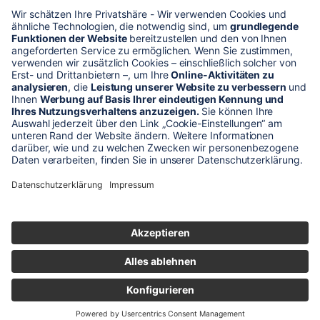
* Alle Preise verstehen sich zzgl. Mehrwertsteuer und Versandkosten
Unser Shop-Angebot richtet sich nur an gewerbliche
Kunden!
** LP = Listenneupreis (netto) des Herstellers
Anfragen und Bestellungen werden persönlich von unseren
Mitarbeitern bearbeitet. Sie erhalten in jedem Fall ein Angebot bzw.
eine Auftragsbestätigung.
Produktabbildungen von Gebrauchtartikeln entsprechen nicht immer
der vorrätigen Ware - sie können ähnliche Produkte zeigen.
© 2026 schaltec GmbH |
Impressum