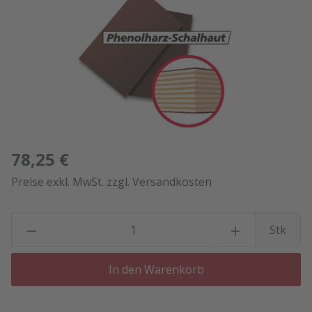
78,25 €
Preise exkl. MwSt. zzgl. Versandkosten
P
Stk
In den Warenkorb