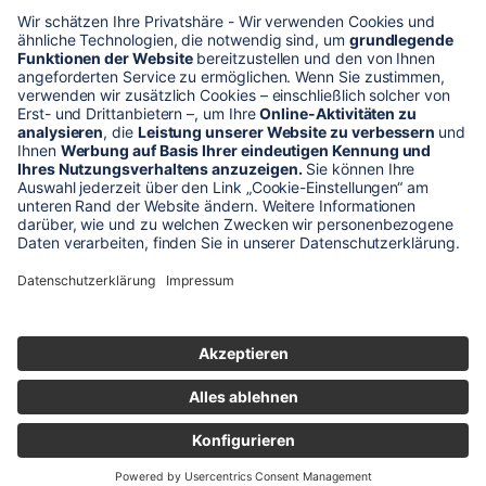
* Alle Preise verstehen sich zzgl. Mehrwertsteuer und Versandkosten
Unser Shop-Angebot richtet sich nur an gewerbliche
Kunden!
** LP = Listenneupreis (netto) des Herstellers
Anfragen und Bestellungen werden persönlich von unseren
Mitarbeitern bearbeitet. Sie erhalten in jedem Fall ein Angebot bzw.
eine Auftragsbestätigung.
Produktabbildungen von Gebrauchtartikeln entsprechen nicht immer
der vorrätigen Ware - sie können ähnliche Produkte zeigen.
© 2026 schaltec GmbH |
Impressum