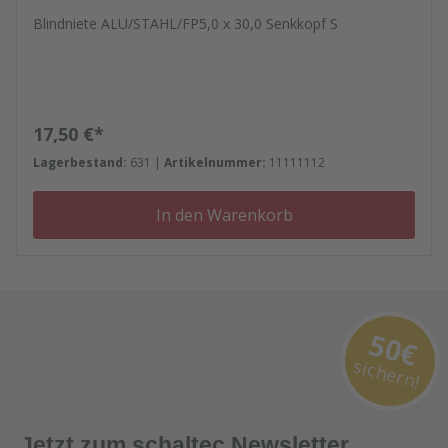
Blindniete ALU/STAHL/FP5,0 x 30,0 Senkkopf S
Regulärer Preis:
17,50 €*
Lagerbestand:
631 |
Artikelnummer:
11111112
In den Warenkorb
50€
sichern!
Jetzt zum schaltec Newsletter