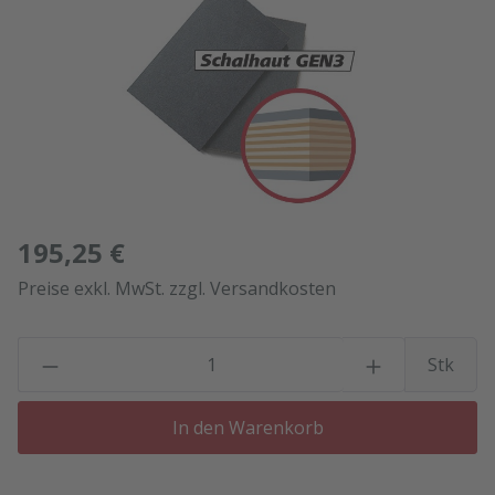
195,25 €
Preise exkl. MwSt. zzgl. Versandkosten
P
Stk
In den Warenkorb